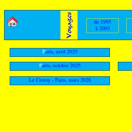
de 1995
Montagne
Pho
à 2003
P
aris, avril 2025
P
aris, octobre 2025
Le Crotoy - Paris, mars 2026