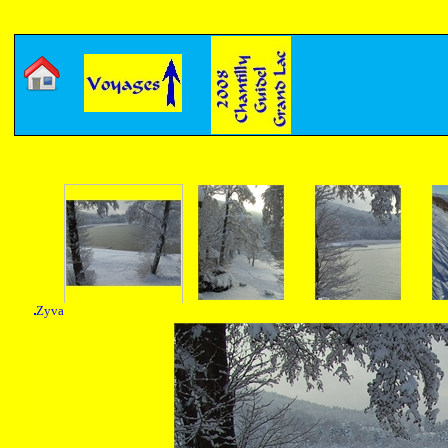
Montagne
Pho
Zyva