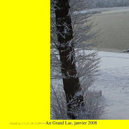
- Au Grand Lac, janvier 2008
GrandLac_13_01_08_8.JPG